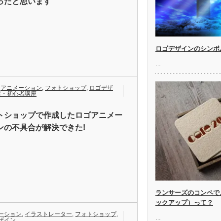
ったと思います
ロゴデザインのシンボ
…
,
アニメーション
,
フォトショップ
,
ロゴデザ
超・初心者講座
トショップで作成したロゴアニメー
ンの不具合が解決できた!
ランサーズのコンペでよ
ックアップ）って？
ーション
,
イラストレーター
,
フォトショップ
,
…
ザイン