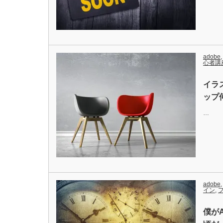
adobe
心者講
イラス
ップ
…
adobe
イン
,
僕が