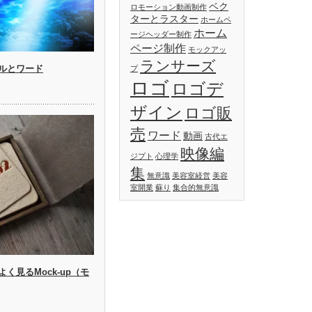
ベク
ロモーション動画制作
ターとラスター
ホームペ
ホーム
ージヘッダー制作
ページ制作
モックアッ
ランサーズ
ルとワード
プ
ロゴ
ロゴデ
ザイン
ロゴ販
売
ワード
動画
古代エ
映像編
ジプト
心理学
集
無意識
美容室経営
美容
室開業
蘇り
集合的無意識
く見るMock-up（モ