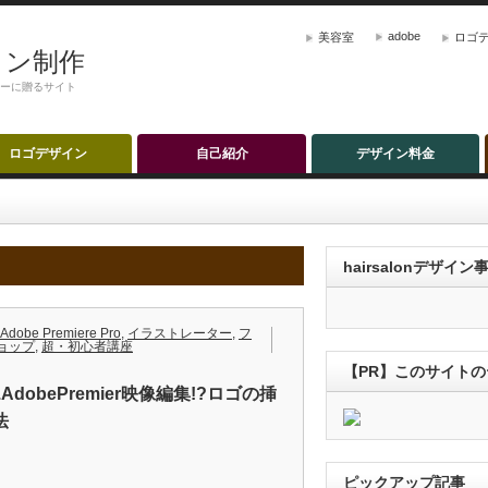
adobe
美容室
ロゴ
ザイン制作
ナーに贈るサイト
ロゴデザイン
自己紹介
デザイン料金
hairsalonデザイ
Adobe Premiere Pro
,
イラストレーター
,
フ
ョップ
,
超・初心者講座
【PR】このサイト
.7.‎AdobePremier映像編集!?ロゴの挿
法
ピックアップ記事