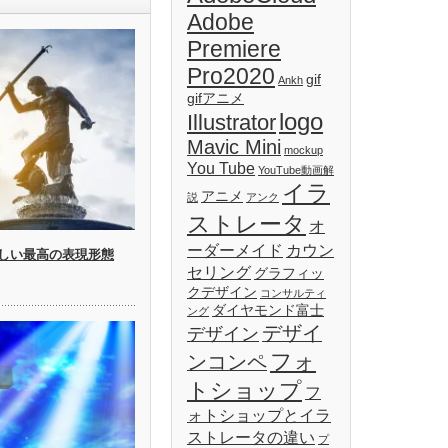
Adobe
Premiere
Pro2020
gif
Ankh
gifアニメ
logo
Illustrator
Mavic Mini
mockup
You Tube
YouTube動画解
イラ
アニメ
説
アンク
ストレータ
オ
ーダーメイド
カウン
しい最高の表現形態
セリング
グラフィッ
クデザイン
コンサルティ
ダイヤモンド富士
ング
デザイ
デザイン
フォ
ンコンペ
トショップ
フ
ォトショップとイラ
ストレータの違い
プ