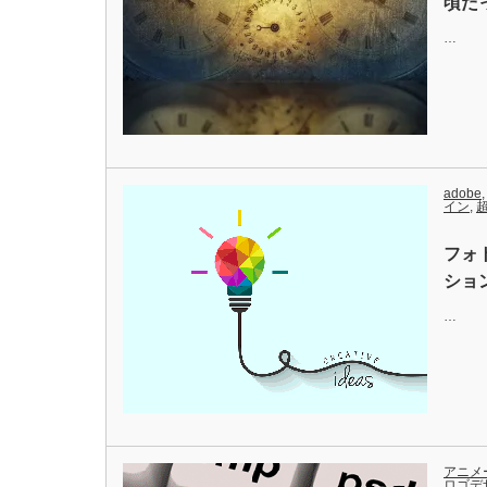
頃だ
…
adobe
イン
,
フォ
ショ
…
アニメ
ロゴデ