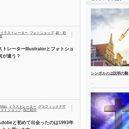
,
イラストレーター
,
フォトショップ
,
超・初
座
トレーターIllustratorとフォトショ
何が違う？
シンボルとは説明の難
…
,
Mac
,
イラストレーター
,
グラフィックデザ
フォトショップ
,
自己紹介
Adobeと初めて出会ったのは1993年