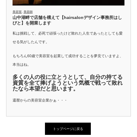
美容室
,
美容師
山中湖畔で店舗を構えて【hairsalonデザイン事務所はし
びと】を開業します
私は挑戦して、必死で頑張ったけど敗れた人生であったとしても愛
せる気がしたんです。
もちろん60歳で美容室を起業して成功することを夢見ていますよ、
本当はね。
多くの人の役に立とうとして、自分の持てる
資質を全て捧げようという気概で戦って敗れ
たなら本望だと思います。
還暦からの美容室企業かぁ・・・
トップページに戻る