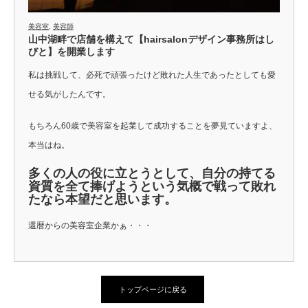
美容室
,
美容師
山中湖畔で店舗を構えて【hairsalonデザイン事務所はし
びと】を開業します
私は挑戦して、必死で頑張ったけど敗れた人生であったとしても愛
せる気がしたんです。
もちろん60歳で美容室を起業して成功することを夢見ていますよ、
本当はね。
多くの人の役に立とうとして、自分の持てる
資質を全て捧げようという気概で戦って敗れ
たなら本望だと思います。
還暦からの美容室企業かぁ・・・
トップページに戻る