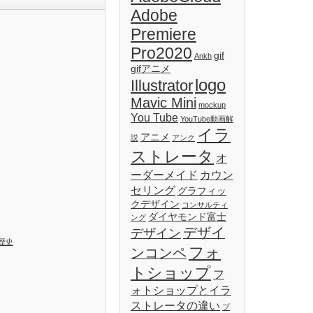
Adobe
Premiere
Pro2020
gif
Ankh
gifアニメ
logo
Illustrator
Mavic Mini
mockup
You Tube
YouTube動画解
イラ
アニメ
説
アンク
ストレータ
オ
ーダーメイド
カウン
セリング
グラフィッ
クデザイン
コンサルティ
ダイヤモンド富士
ング
デザイ
デザイン
歴史
フォ
ンコンペ
トショップ
フ
ォトショップとイラ
ストレータの違い
プ