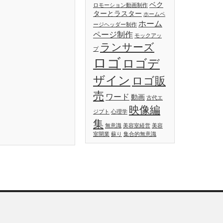
ベク
ロモーション動画制作
ターとラスター
ホームペ
ホーム
ージヘッダー制作
ページ制作
モックアッ
ランサーズ
プ
ロゴ
ロゴデ
ザイン
ロゴ販
売
ワード
動画
古代エ
映像編
ジプト
心理学
集
無意識
美容室経営
美容
室開業
蘇り
集合的無意識