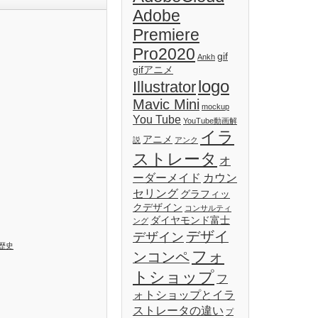
Adobe
Premiere
Pro2020
gif
Ankh
gifアニメ
logo
Illustrator
Mavic Mini
mockup
You Tube
YouTube動画解
イラ
アニメ
説
アンク
ストレータ
オ
ーダーメイド
カウン
セリング
グラフィッ
クデザイン
コンサルティ
ダイヤモンド富士
ング
デザイ
デザイン
歴史
フォ
ンコンペ
トショップ
フ
ォトショップとイラ
ストレータの違い
プ