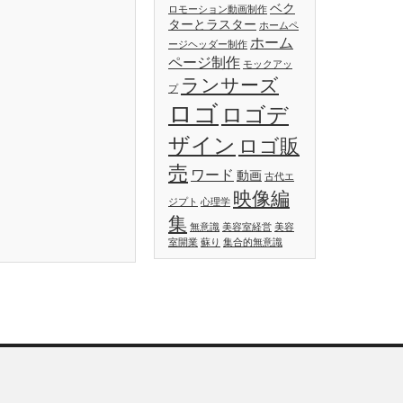
ベク
ロモーション動画制作
ターとラスター
ホームペ
ホーム
ージヘッダー制作
ページ制作
モックアッ
ランサーズ
プ
ロゴ
ロゴデ
ザイン
ロゴ販
売
ワード
動画
古代エ
映像編
ジプト
心理学
集
無意識
美容室経営
美容
室開業
蘇り
集合的無意識