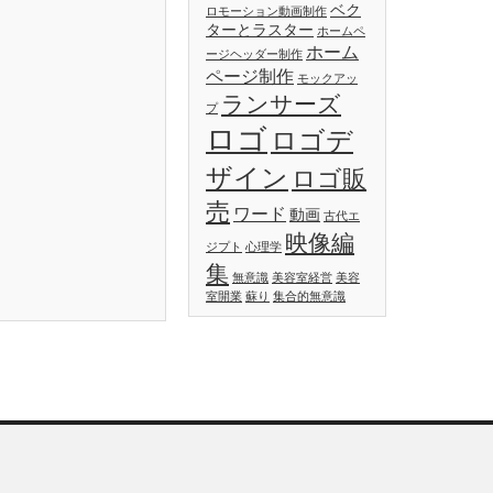
ベク
ロモーション動画制作
ターとラスター
ホームペ
ホーム
ージヘッダー制作
ページ制作
モックアッ
ランサーズ
プ
ロゴ
ロゴデ
ザイン
ロゴ販
売
ワード
動画
古代エ
映像編
ジプト
心理学
集
無意識
美容室経営
美容
室開業
蘇り
集合的無意識