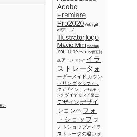
Adobe
Premiere
Pro2020
gif
Ankh
gifアニメ
logo
Illustrator
Mavic Mini
mockup
You Tube
YouTube動画解
イラ
アニメ
説
アンク
ストレータ
オ
ーダーメイド
カウン
セリング
グラフィッ
クデザイン
コンサルティ
ダイヤモンド富士
ング
デザイ
デザイン
歴史
フォ
ンコンペ
トショップ
フ
ォトショップとイラ
ストレータの違い
プ